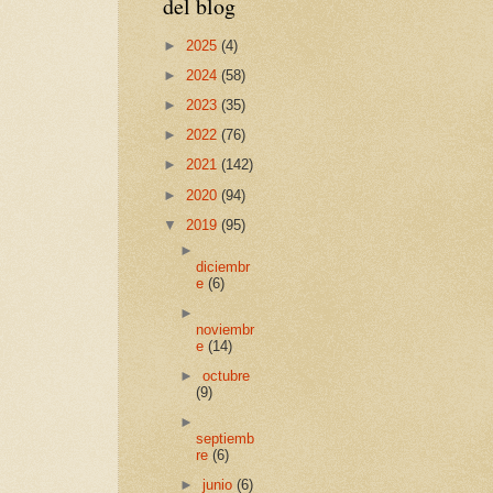
del blog
►
2025
(4)
►
2024
(58)
►
2023
(35)
►
2022
(76)
►
2021
(142)
►
2020
(94)
▼
2019
(95)
►
diciembr
e
(6)
►
noviembr
e
(14)
►
octubre
(9)
►
septiemb
re
(6)
►
junio
(6)