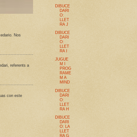
DIBUCE
DARI
O:
LLET
RA J
DIBUCE
cedario. Nos
DARI
O:
LLET
RA I
JUGUE
M I
dari, referents a
PROG
RAME
M A
MIND
DIBUCE
DARI
uas con este
O:
LLET
RA H
DIBUCE
DARI
O: LA
LLET
RA G