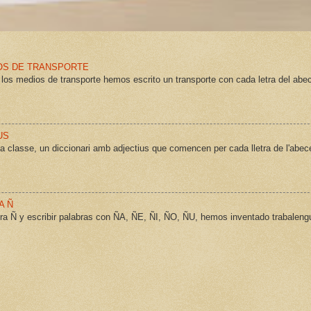
OS DE TRANSPORTE
 los medios de transporte hemos escrito un transporte con cada letra del abe
US
la classe, un diccionari amb adjectius que comencen per cada lletra de l'abece
A Ñ
tra Ñ y escribir palabras con ÑA, ÑE, ÑI, ÑO, ÑU, hemos inventado trabaleng