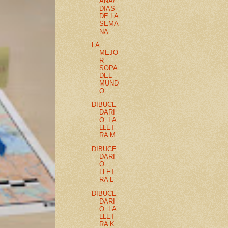
ANA/
DIAS
DE LA
SEMA
NA
LA
MEJO
R
SOPA
DEL
MUND
O
DIBUCE
DARI
O: LA
LLET
RA M
DIBUCE
DARI
O:
LLET
RA L
DIBUCE
DARI
O: LA
LLET
RA K