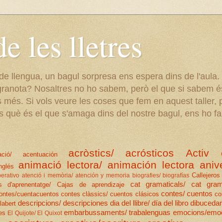
e les lletres
 de llengua, un bagul sorpresa ens espera dins de l'aula.
 granota? Nosaltres no ho sabem, però el que si sabem é
s més. Si vols veure les coses que fem en aquest taller, po
s què és el que s'amaga dins del nostre bagul, ens ho f
acròstics/ acrósticos
Activ 
ació/ acentuación
animació lectora/ animación lectora
aniv
nglés
Callejeros 
erativo
atenció i memòria/ atención y memoria
biografies/ biografías
cat gramaticals/ cat gram
s d'aprenentatge/ Cajas de aprendizaje
contes/ cuentos
ontes/cuentacuentos
contes clàssics/ cuentos clásicos
co
descripcions/ descripciones
dia del llibre/ día del libro
dibucedar
labert
embarbussaments/ trabalenguas
emocions/emo
es
El Quijote/ El Quixot