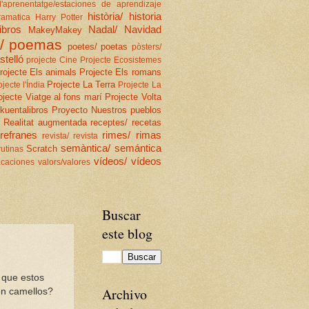
d'aprenentatge/estaciones de aprendizaje
història/ historia
ramatica
Harry Potter
libros
Nadal/ Navidad
MakeyMakey
/ poemas
poetes/ poetas
pòsters/
stelló
projecte Cine
Projecte Ecosistemes
rojecte Els animals
Projecte Els romans
Projecte La Terra
ojecte l'Índia
Projecte La
ojecte Viatge al fons marí
Projecte Volta
kuentalibros
Proyecto Nuestros pueblos
Realitat augmentada
receptes/ recetas
 refranes
rimes/ rimas
revista/ revista
semàntica/ semántica
Scratch
rutinas
vídeos/ vídeos
acaciones
valors/valores
Buscar
este blog
 que estos
Archivo
én camellos?