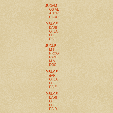
JUGAM
OS AL
AHOR
CADO
DIBUCE
DARI
O: LA
LLET
RA F
JUGUE
M I
PROG
RAME
M A
DOC
DIBUCE
dARI
O: LA
LLET
RA E
DIBUCE
DARI
O:
LLET
RA D