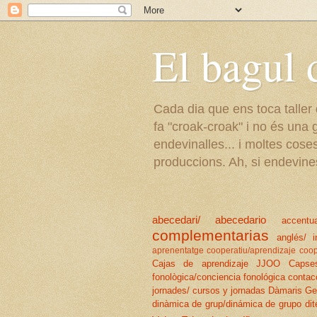
El bagul d
Cada dia que ens toca taller
fa "croak-croak" i no és una
endevinalles... i moltes cose
produccions. Ah, si endevine
abecedari/ abecedario
accentu
complementarias
anglés/ i
aprenentatge cooperatiu/aprendizaje coop
Cajas de aprendizaje JJOO
Capse
fonològica/conciencia fonológica
contac
jornades/ cursos y jornadas
Dàmaris Ge
dinàmica de grup/dinámica de grupo
dit