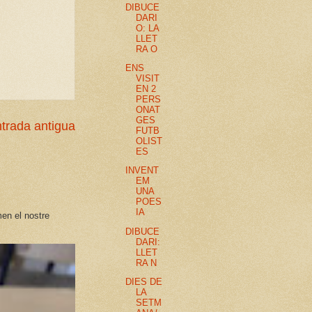
DIBUCE
DARI
O: LA
LLET
RA O
ENS
VISIT
EN 2
PERS
ONAT
GES
trada antigua
FUTB
OLIST
ES
INVENT
EM
UNA
POES
IA
en el nostre
DIBUCE
DARI:
LLET
RA N
DIES DE
LA
SETM