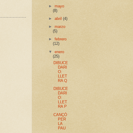
►
mayo
(8)
►
abril
(4)
►
marzo
(5)
►
febrero
(12)
▼
enero
(25)
DIBUCE
DARI
O:
LLET
RA Q
DIBUCE
DARI
O:
LLET
RA P
CANÇÓ
PER
LA
PAU