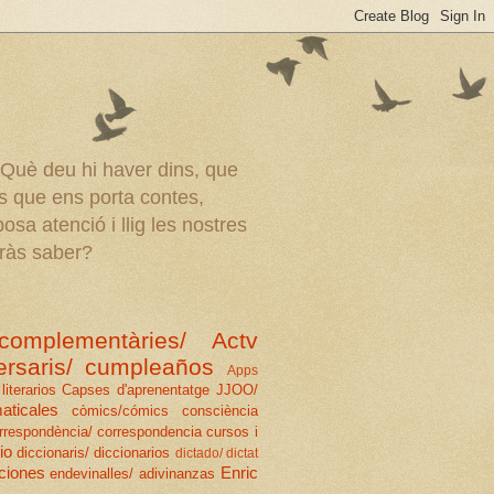
 Què deu hi haver dins, que
s que ens porta contes,
sa atenció i llig les nostres
aràs saber?
complementàries/ Actv
ersaris/ cumpleaños
Apps
literarios
Capses d'aprenentatge JJOO/
aticales
còmics/cómics
consciència
rrespondència/ correspondencia
cursos i
io
diccionaris/ diccionarios
dictado/ dictat
ciones
Enric
endevinalles/ adivinanzas