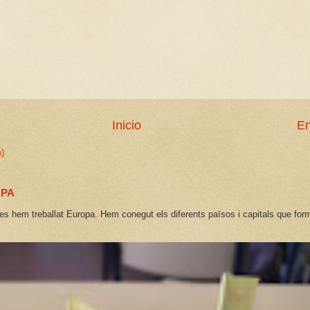
Inicio
En
)
OPA
es hem treballat Europa. Hem conegut els diferents països i capitals que form