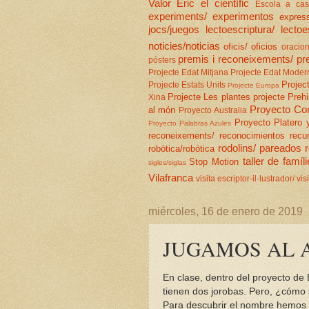
Valor
Eric el científic
Escola a ca
experiments/ experimentos
express
jocs/juegos
lectoescriptura/ lectoe
noticies/noticias
oficis/ oficios
oracion
premis i reconeixements/ pr
pósters
Projecte Edat Mitjana
Projecte Edat Moder
Projec
Projecte Estats Units
Projecte Europa
Projecte Les plantes
projecte Prehi
Xina
Proyecto Con
al món
Proyecto Australia
Proyecto Platero 
Proyecto Palabras Azules
reconeixements/ reconocimientos
recu
rodolins/ pareados
robòtica/robótica
taller de famíli
Stop Motion
sigles/siglas
Vilafranca
visita escriptor-il·lustrador/ vis
miércoles, 16 de enero de 2019
JUGAMOS AL
En clase, dentro del proyecto de
tienen dos jorobas. Pero, ¿cómo
Para descubrir el nombre hemos 