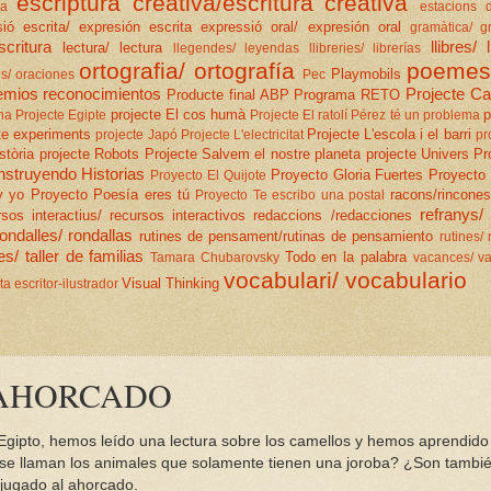
escriptura creativa/escritura creativa
sa
estacions 
ió escrita/ expresión escrita
expressió oral/ expresión oral
gramàtica/ g
scritura
llibres/ 
lectura/ lectura
llegendes/ leyendas
llibreries/ librerías
ortografia/ ortografía
poemes
Playmobils
s/ oraciones
Pec
emios reconocimientos
Projecte Ca
Producte final ABP
Programa RETO
projecte El cos humà
p
na
Projecte Egipte
Projecte El ratolí Pérez té un problema
te experiments
Projecte L'escola i el barri
projecte Japó
Projecte L'electricitat
pr
stòria
projecte Robots
Projecte Salvem el nostre planeta
projecte Univers
Pr
struyendo Historias
Proyecto Gloria Fuertes
Proyecto 
Proyecto El Quijote
y yo
Proyecto Poesía eres tú
racons/rincones
Proyecto Te escribo una postal
refranys/
rsos interactius/ recursos interactivos
redaccions /redacciones
rondalles/ rondallas
rutines de pensament/rutinas de pensamiento
rutines/ 
es/ taller de familias
Todo en la palabra
Tamara Chubarovsky
vacances/ v
vocabulari/ vocabulario
Visual Thinking
ita escritor-ilustrador
 AHORCADO
 Egipto, hemos leído una lectura sobre los camellos y hemos aprendido
 se llaman los animales que solamente tienen una joroba? ¿Son tambi
jugado al ahorcado.